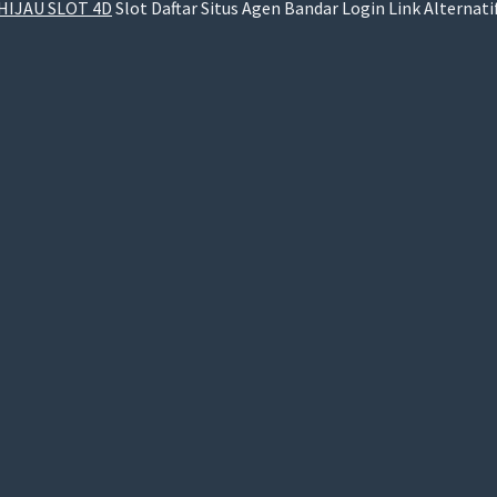
HIJAU SLOT 4D
Slot Daftar Situs Agen Bandar Login Link Alternati